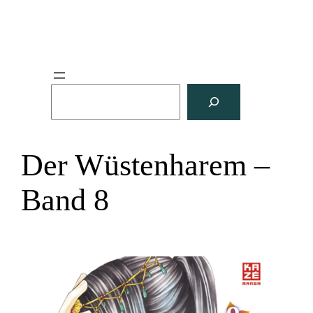
S
u
c
h
Der Wüstenharem –
e
n
Band 8