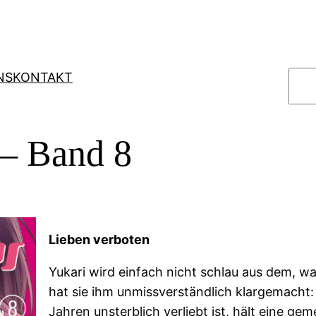
S
NS
KONTAKT
u
c
h
 – Band 8
e
n
Lieben verboten
Yukari wird einfach nicht schlau aus dem, wa
hat sie ihm unmissverständlich klargemacht:
Jahren unsterblich verliebt ist, hält eine ge