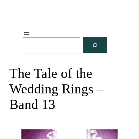
S
u
c
h
The Tale of the
e
n
Wedding Rings –
Band 13