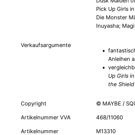
Dusk Maiden of
Pick Up Girls 
Die Monster M
Inuyasha; Magi
Verkaufsargumente
fantastisc
Anleihen 
vergleichb
Up Girls 
the Shield
Copyright
© MAYBE / SQ
Artikelnummer VVA
468/11060
Artikelnummer
M13310