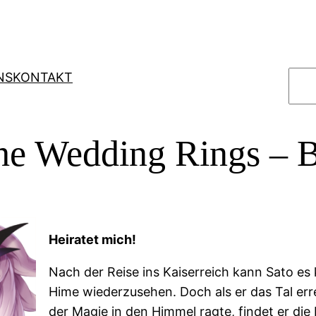
S
NS
KONTAKT
u
c
h
the Wedding Rings – 
e
n
Heiratet mich!
Nach der Reise ins Kaiserreich kann Sato es
Hime wiederzusehen. Doch als er das Tal err
der Magie in den Himmel ragte, findet er die 