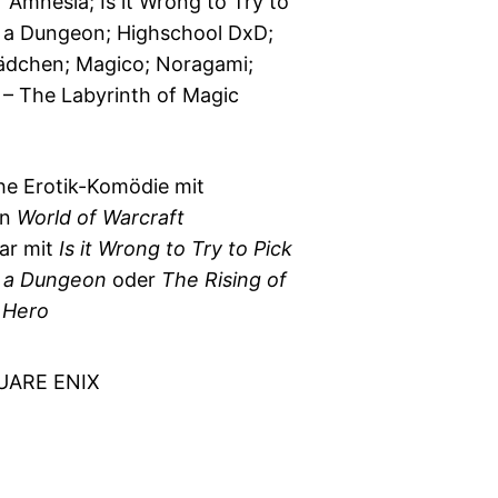
 Amnesia; Is it Wrong to Try to
in a Dungeon; Highschool DxD;
ädchen; Magico; Noragami;
 – The Labyrinth of Magic
he Erotik-Komödie mit
an
World of Warcraft
ar mit
Is it Wrong to Try to Pick
in a Dungeon
oder
The Rising of
 Hero
UARE ENIX