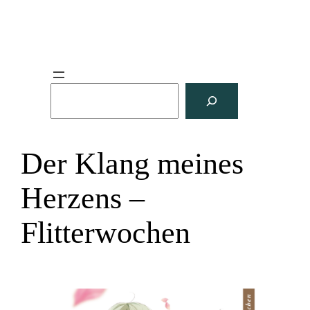
S
u
c
h
Der Klang meines
e
n
Herzens –
Flitterwochen