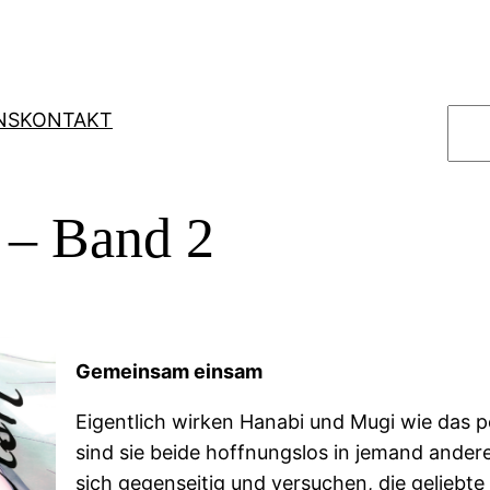
S
NS
KONTAKT
u
c
h
 – Band 2
e
n
Gemeinsam einsam
Eigentlich wirken Hanabi und Mugi wie das p
sind sie beide hoffnungslos in jemand andere
sich gegenseitig und versuchen, die geliebte