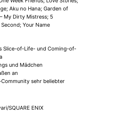
 One Week Friends; Love Stories;
ge; Aku no Hana; Garden of
– My Dirty Mistress; 5
r Second; Your Name
s Slice-of-Life- und Coming-of-
a
ungs und Mädchen
aßen an
-Community sehr beliebter
ari/SQUARE ENIX