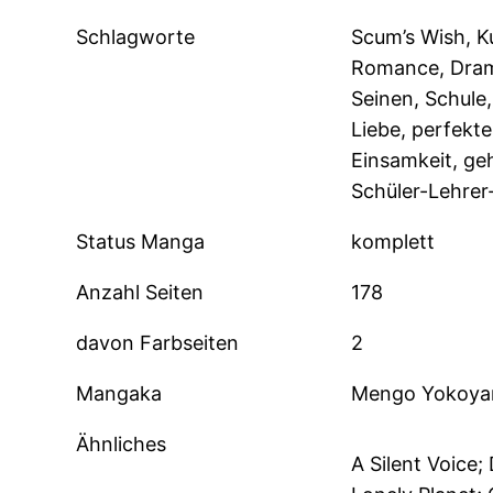
Schlagworte
Scum’s Wish, K
Romance, Drama
Seinen, Schule
Liebe, perfekt
Einsamkeit, ge
Schüler-Lehre
Status Manga
komplett
Anzahl Seiten
178
davon Farbseiten
2
Mangaka
Mengo Yokoyar
Ähnliches
A Silent Voice;