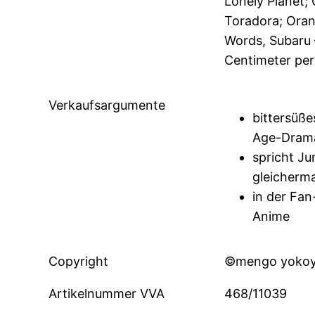
Lonely Planet;
Toradora; Oran
Words, Subaru 
Centimeter pe
Verkaufsargumente
bittersüße
Age-Dram
spricht J
gleicherm
in der Fan
Anime
Copyright
©mengo yokoy
Artikelnummer VVA
468/11039