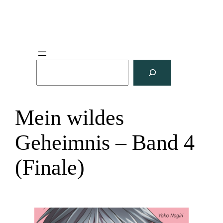
S
u
c
h
Mein wildes
e
n
Geheimnis – Band 4
(Finale)