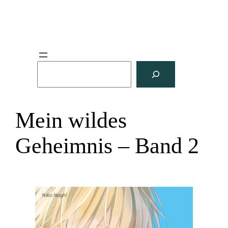
S
u
c
h
Mein wildes
e
n
Geheimnis – Band 2