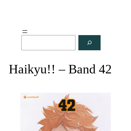
S
u
c
h
Haikyu!! – Band 42
e
n