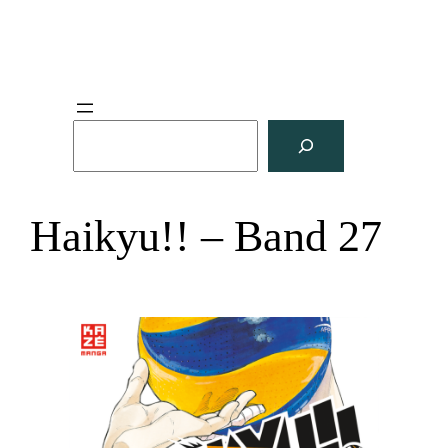
S
u
c
h
Haikyu!! – Band 27
e
n