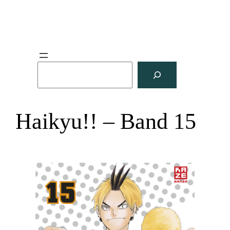
S
u
c
h
Haikyu!! – Band 15
e
n