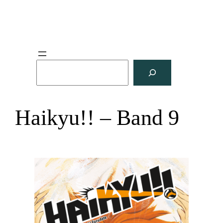
S
u
c
h
Haikyu!! – Band 9
e
n