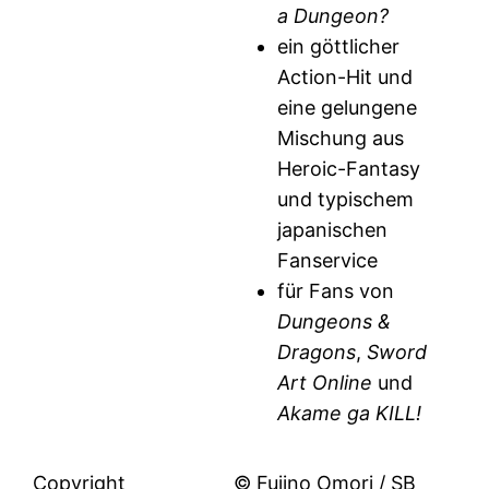
a Dungeon?
ein göttlicher
Action-Hit und
eine gelungene
Mischung aus
Heroic-Fantasy
und typischem
japanischen
Fanservice
für Fans von
Dungeons &
Dragons
,
Sword
Art Online
und
Akame ga KILL!
Copyright
© Fujino Omori / SB