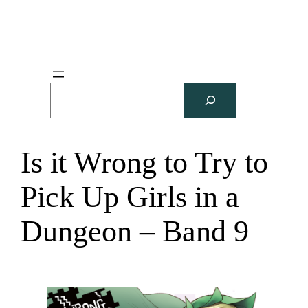
S
u
c
h
Is it Wrong to Try to
e
n
Pick Up Girls in a
Dungeon – Band 9