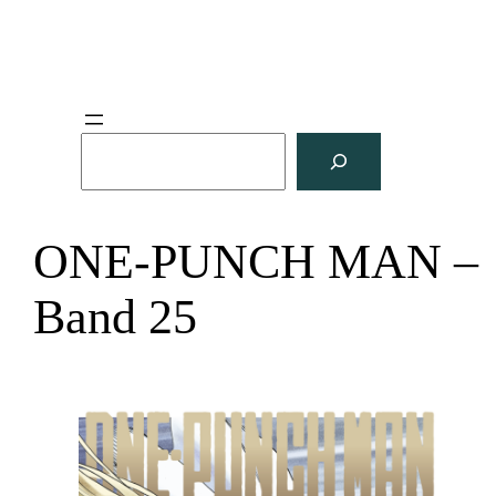
S
u
c
h
ONE-PUNCH MAN –
e
n
Band 25