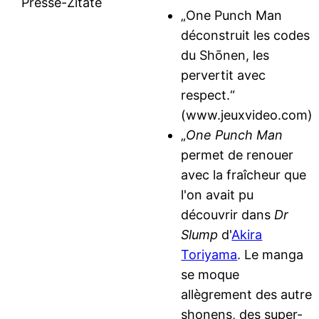
Presse-Zitate
„One Punch Man
déconstruit les codes
du Shōnen, les
pervertit avec
respect.“
(www.jeuxvideo.com)
„
One Punch Man
permet de renouer
avec la fraîcheur que
l'on avait pu
découvrir dans
Dr
Slump
d'
Akira
Toriyama
. Le manga
se moque
allègrement des autre
shonens, des super-