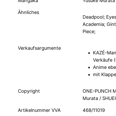
Mangaka
Yusuke Murata
Ähnliches
Deadpool; Eyes
Academia; Ginta
Piece;
Verkaufsargumente
KAZÉ-Mang
Verkäufe (
Anime eben
mit Klapp
Copyright
ONE-PUNCH MA
Murata / SHUEI
Artikelnummer VVA
468/11019