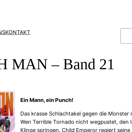
S
NS
KONTAKT
u
c
h
 MAN – Band 21
e
n
Ein Mann, ein Punch!
Das krasse Schlachtakel gegen die Monster 
Wen Terrible Tornado nicht wegpustet, den l
Klinge springen. Child Emperor regiert sein