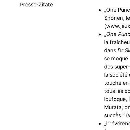
Presse-Zitate
„One Punc
Shōnen, le
(www.jeux
„
One Pun
la fraîcheu
dans
Dr S
se moque 
des super-
la société
touche en 
tous les co
loufoque, 
Murata, on
succès.“ (
„irrévéren