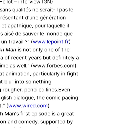
Hellot – interview IGN)
ans qualités ne serait-il pas le
présentant d'une génération
et apathique, pour laquelle il
s aisé de sauver le monde que
un travail ?“ (
www.lepoint.fr
)
ch Man
is not only one of the
 of recent years but definitely a
anime as well.“ (www.forbes.com)
at animation, particularly in fight
t blur into something
 rougher, penciled lines.Even
glish dialogue, the comic pacing
.“ (
www.wired.com
)
 Man's first episode is a great
tion and comedy, supported by