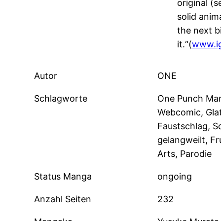
original (
solid anima
the next bi
it.“(
www.i
Autor
ONE
Schlagworte
One Punch Man
Webcomic, Glat
Faustschlag, S
gelangweilt, Fr
Arts, Parodie
Status Manga
ongoing
Anzahl Seiten
232