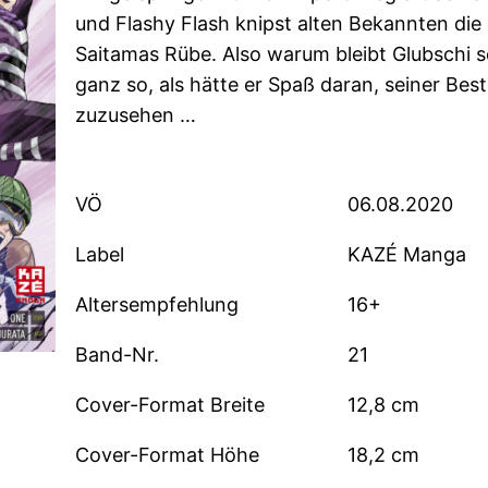
und Flashy Flash knipst alten Bekannten die Li
Saitamas Rübe. Also warum bleibt Glubschi s
ganz so, als hätte er Spaß daran, seiner Be
zuzusehen …
VÖ
06.08.2020
Label
KAZÉ Manga
Altersempfehlung
16+
Band-Nr.
21
Cover-Format Breite
12,8 cm
Cover-Format Höhe
18,2 cm