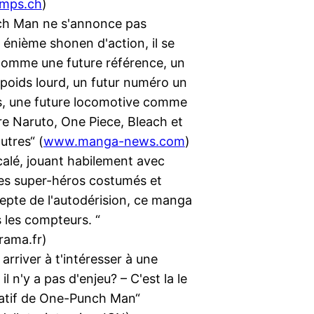
mps.ch
)
h Man ne s'annonce pas
nième shonen d'action, il se
comme une future référence, un
 poids lourd, un futur numéro un
s, une future locomotive comme
tre Naruto, One Piece, Bleach et
utres“ (
www.manga-news.com
)
calé, jouant habilement avec
des super-héros costumés et
epte de l'autodérision, ce manga
s les compteurs. “
rama.fr)
rriver à t'intéresser à une
 il n'y a pas d'enjeu? – C'est la le
ratif de One-Punch Man“