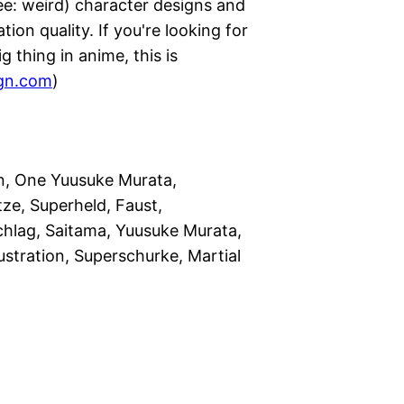
see: weird) character designs and
tion quality. If you're looking for
g thing in anime, this is
gn.com
)
, One Yuusuke Murata,
ze, Superheld, Faust,
chlag, Saitama, Yuusuke Murata,
ustration, Superschurke, Martial