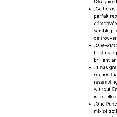
(Grégoire 
„Ce héros s
parfait re
démotivée 
semble plu
de trouver 
„
One-Pun
best manga
brilliant 
„It has gre
scenes tha
resembling
without En
is excellent
„One Punch
mix of ac