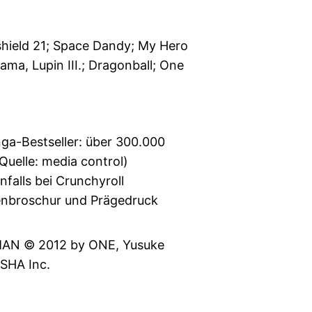
hield 21; Space Dandy; My Hero
ma, Lupin III.; Dragonball; One
a-Bestseller: über 300.000
Quelle: media control)
falls bei Crunchyroll
enbroschur und Prägedruck
N © 2012 by ONE, Yusuke
SHA Inc.