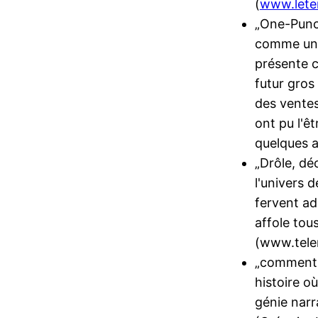
(
www.lete
„One-Punc
comme un é
présente 
futur gros
des vente
ont pu l'ê
quelques a
„Drôle, dé
l'univers 
fervent ad
affole tou
(www.tele
„comment a
histoire où
génie nar