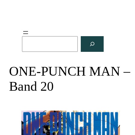
S
u
c
h
ONE-PUNCH MAN –
e
n
Band 20