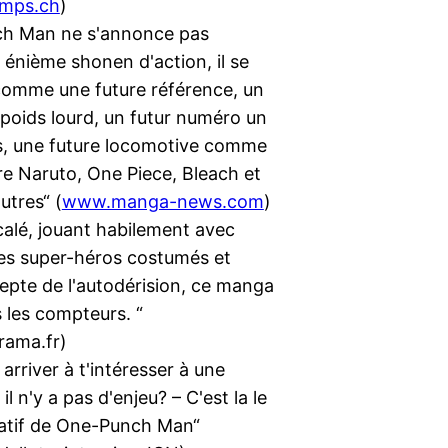
mps.ch
)
h Man ne s'annonce pas
nième shonen d'action, il se
comme une future référence, un
 poids lourd, un futur numéro un
s, une future locomotive comme
tre Naruto, One Piece, Bleach et
utres“ (
www.manga-news.com
)
calé, jouant habilement avec
des super-héros costumés et
epte de l'autodérision, ce manga
s les compteurs. “
rama.fr)
rriver à t'intéresser à une
 il n'y a pas d'enjeu? – C'est la le
ratif de One-Punch Man“