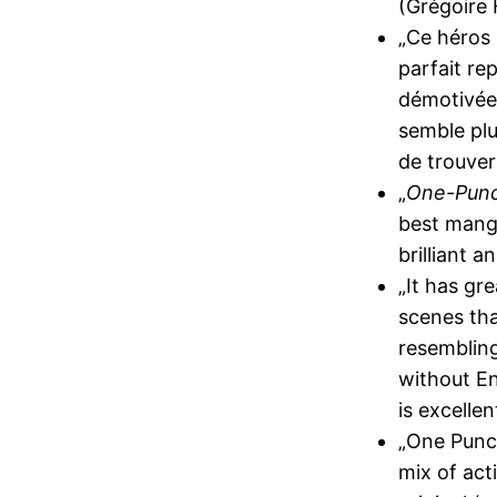
(Grégoire 
„Ce héros s
parfait re
démotivée 
semble plu
de trouver 
„
One-Pun
best manga
brilliant 
„It has gre
scenes tha
resembling
without En
is excellent
„One Punch
mix of ac