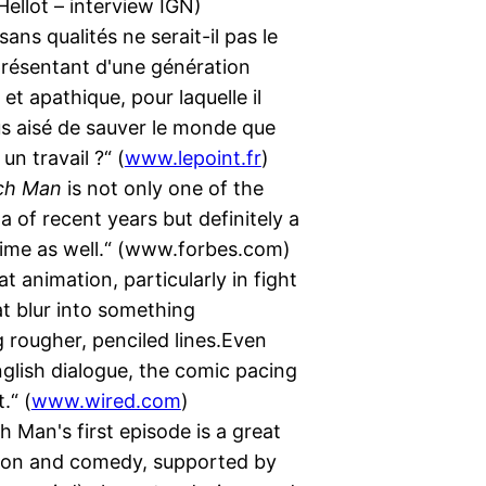
Hellot – interview IGN)
ans qualités ne serait-il pas le
présentant d'une génération
et apathique, pour laquelle il
s aisé de sauver le monde que
un travail ?“ (
www.lepoint.fr
)
ch Man
is not only one of the
 of recent years but definitely a
anime as well.“ (www.forbes.com)
at animation, particularly in fight
t blur into something
 rougher, penciled lines.Even
glish dialogue, the comic pacing
.“ (
www.wired.com
)
 Man's first episode is a great
tion and comedy, supported by