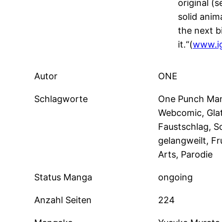
original (
solid anima
the next bi
it.“(
www.i
Autor
ONE
Schlagworte
One Punch Man
Webcomic, Glat
Faustschlag, S
gelangweilt, Fr
Arts, Parodie
Status Manga
ongoing
Anzahl Seiten
224