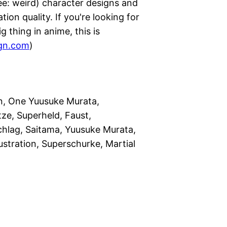
see: weird) character designs and
tion quality. If you're looking for
g thing in anime, this is
gn.com
)
, One Yuusuke Murata,
ze, Superheld, Faust,
chlag, Saitama, Yuusuke Murata,
ustration, Superschurke, Martial