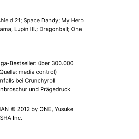
hield 21; Space Dandy; My Hero
ma, Lupin III.; Dragonball; One
a-Bestseller: über 300.000
Quelle: media control)
falls bei Crunchyroll
enbroschur und Prägedruck
N © 2012 by ONE, Yusuke
SHA Inc.