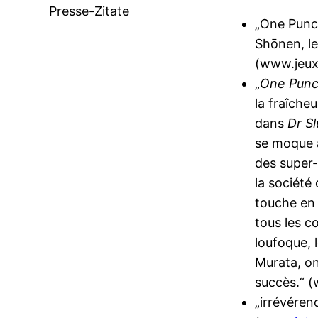
Presse-Zitate
„One Punc
Shōnen, le
(www.jeux
„
One Pun
la fraîcheu
dans
Dr S
se moque 
des super-
la société
touche en 
tous les co
loufoque, 
Murata, on
succès.“ (
„irrévéren