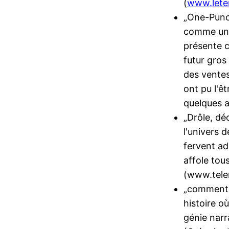
(
www.lete
„One-Punc
comme un é
présente 
futur gros
des vente
ont pu l'ê
quelques a
„Drôle, dé
l'univers 
fervent ad
affole tou
(www.tele
„comment a
histoire où
génie nar