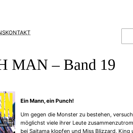
S
NS
KONTAKT
u
c
h
 MAN – Band 19
e
n
Ein Mann, ein Punch!
Um gegen die Monster zu bestehen, versuch
möglichst viele ihrer Leute zusammenzutrom
bei Saitama klopfen und Miss Blizzard, Kin