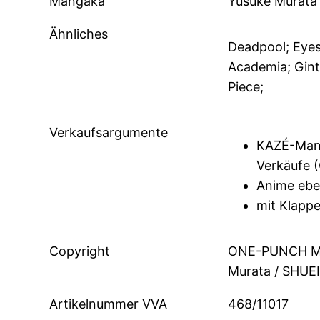
Mangaka
Yusuke Murata
Ähnliches
Deadpool; Eyes
Academia; Ginta
Piece;
Verkaufsargumente
KAZÉ-Mang
Verkäufe (
Anime eben
mit Klapp
Copyright
ONE-PUNCH MA
Murata / SHUEI
Artikelnummer VVA
468/11017