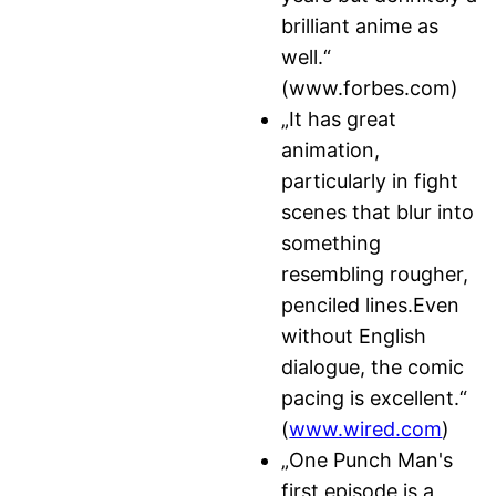
brilliant anime as
well.“
(www.forbes.com)
„It has great
animation,
particularly in fight
scenes that blur into
something
resembling rougher,
penciled lines.Even
without English
dialogue, the comic
pacing is excellent.“
(
www.wired.com
)
„One Punch Man's
first episode is a