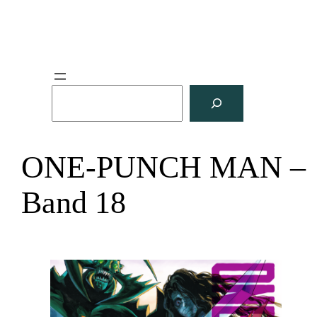
S
u
c
h
ONE-PUNCH MAN –
e
n
Band 18