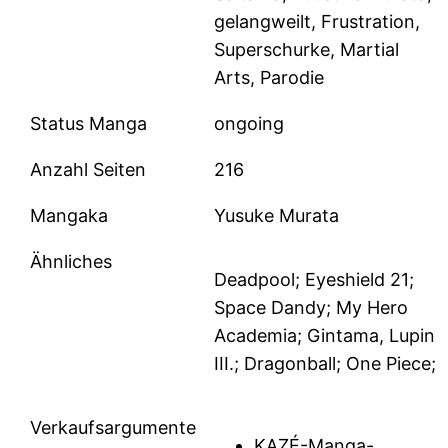
gelangweilt, Frustration,
Superschurke, Martial
Arts, Parodie
Status Manga
ongoing
Anzahl Seiten
216
Mangaka
Yusuke Murata
Ähnliches
Deadpool; Eyeshield 21;
Space Dandy; My Hero
Academia; Gintama, Lupin
III.; Dragonball; One Piece;
Verkaufsargumente
KAZÉ-Manga-