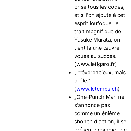
brise tous les codes,
et si l'on ajoute à cet
esprit loufoque, le
trait magnifique de
Yusuke Murata, on
tient là une œuvre
vouée au succès.“
(www.lefigaro.fr)
„irrévérencieux, mais
drôle.“
(
www.letemps.ch
)
„One-Punch Man ne
s'annonce pas
comme un énième
shonen d'action, il se
présente comme une