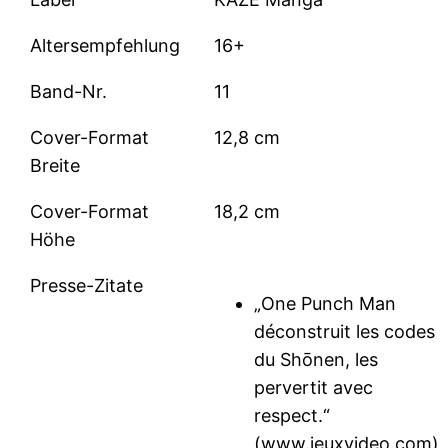
Altersempfehlung
16+
Band-Nr.
11
Cover-Format
12,8 cm
Breite
Cover-Format
18,2 cm
Höhe
Presse-Zitate
„One Punch Man
déconstruit les codes
du Shōnen, les
pervertit avec
respect.“
(www.jeuxvideo.com)