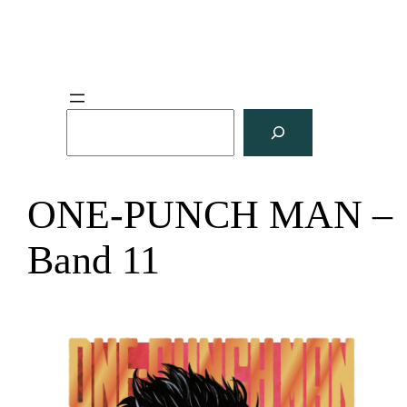
S
u
c
h
ONE-PUNCH MAN –
e
n
Band 11