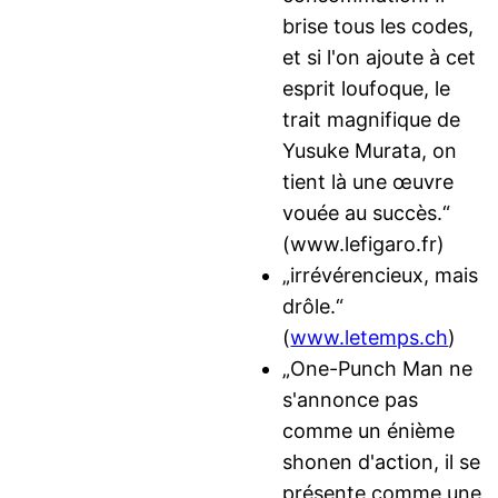
brise tous les codes,
et si l'on ajoute à cet
esprit loufoque, le
trait magnifique de
Yusuke Murata, on
tient là une œuvre
vouée au succès.“
(www.lefigaro.fr)
„irrévérencieux, mais
drôle.“
(
www.letemps.ch
)
„One-Punch Man ne
s'annonce pas
comme un énième
shonen d'action, il se
présente comme une