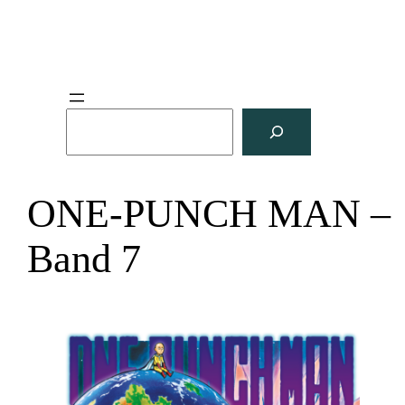
S
u
c
h
ONE-PUNCH MAN –
e
n
Band 7