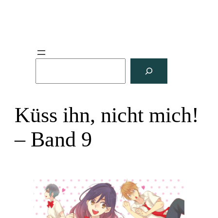
S
u
c
h
Küss ihn, nicht mich!
e
n
– Band 9