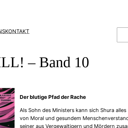
S
NS
KONTAKT
u
c
h
LL! – Band 10
e
n
Der blutige Pfad der Rache
Als Sohn des Ministers kann sich Shura alles
von Moral und gesundem Menschenverstand 
seiner aus Vergewaltigern und Mördern zu