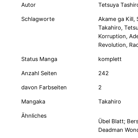
Autor
Tetsuya Tashir
Schlagworte
Akame ga Kill,
Takahiro, Tetsu
Korruption, Adel
Revolution, R
Status Manga
komplett
Anzahl Seiten
242
davon Farbseiten
2
Mangaka
Takahiro
Ähnliches
Übel Blatt; Ber
Deadman Wonde