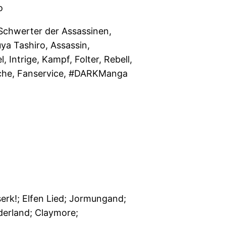
o
 Schwerter der Assassinen,
ya Tashiro, Assassin,
, Intrige, Kampf, Folter, Rebell,
ache, Fanservice, #DARKManga
serk!; Elfen Lied; Jormungand;
rland; Claymore;