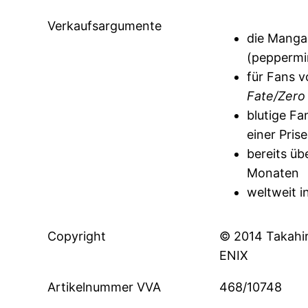
Verkaufsargumente
die Manga
(peppermi
für Fans 
Fate/Zero
blutige F
einer Pris
bereits üb
Monaten
weltweit i
Copyright
© 2014 Takahir
ENIX
Artikelnummer VVA
468/10748