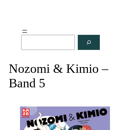
S
u
c
h
Nozomi & Kimio –
e
n
Band 5