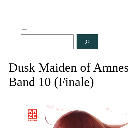
S
u
c
h
Dusk Maiden of Amnes
e
n
Band 10 (Finale)