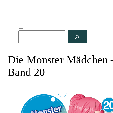
S
u
c
h
Die Monster Mädchen 
e
n
Band 20