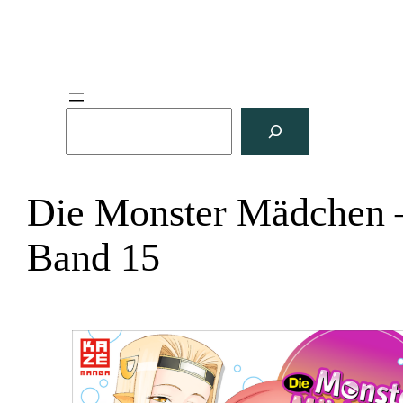
S
u
c
h
Die Monster Mädchen 
e
n
Band 15