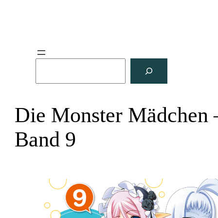
S
u
c
h
Die Monster Mädchen 
e
n
Band 9