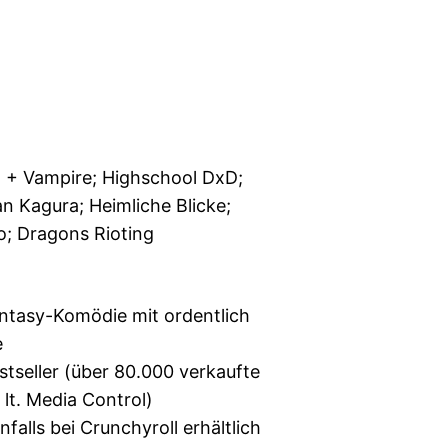
io + Vampire; Highschool DxD;
n Kagura; Heimliche Blicke;
; Dragons Rioting
antasy-Komödie mit ordentlich
e
tseller (über 80.000 verkaufte
lt. Media Control)
falls bei Crunchyroll erhältlich