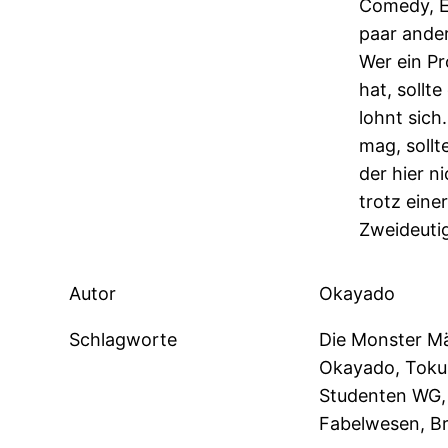
Comedy, Ec
paar ander
Wer ein P
hat, sollt
lohnt sich
mag, soll
der hier n
trotz eine
Zweideutig
Autor
Okayado
Schlagworte
Die Monster M
Okayado, Toku
Studenten WG, 
Fabelwesen, Br