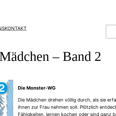
S
NS
KONTAKT
u
c
h
 Mädchen – Band 2
e
n
Die Monster-WG
Die Mädchen drehen völlig durch, als sie erf
ihnen zur Frau nehmen soll. Plötzlich entdec
Fähigkeiten, lernen kochen oder sind ganz b