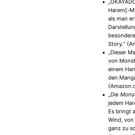
„OKAYADO'
Harem[-Ma
als man e
Darstellun
besondere
Story.“ (
„Dieser Ma
von Monst
einem Hang
den Manga
(Amazon.
„
Die Mons
jedem Har
Es bringt 
Wind, von
ganz zu s