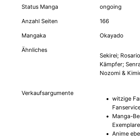
Status Manga
ongoing
Anzahl Seiten
166
Mangaka
Okayado
Ähnliches
Sekirei; Rosar
Kämpfer; Senra
Nozomi & Kimio
Verkaufsargumente
witzige F
Fanservic
Manga-Bes
Exemplare 
Anime eben