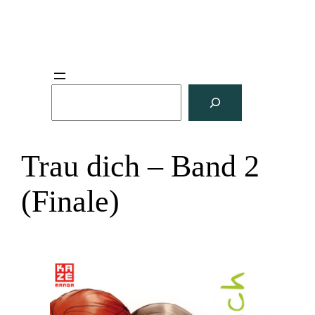
S
u
c
h
Trau dich – Band 2
e
n
(Finale)