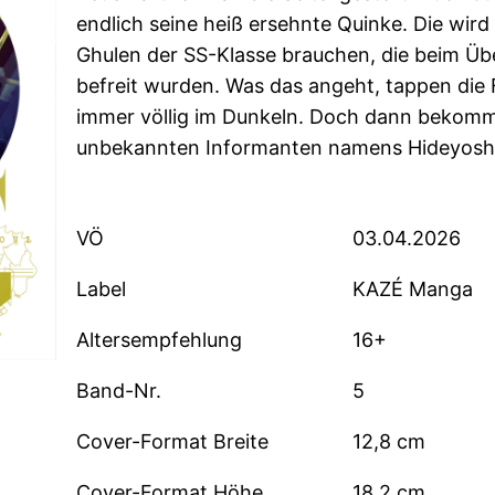
endlich seine heiß ersehnte Quinke. Die wird
Ghulen der SS-Klasse brauchen, die beim Übe
befreit wurden. Was das angeht, tappen di
immer völlig im Dunkeln. Doch dann bekomme
unbekannten Informanten namens Hideyoshi
VÖ
03.04.2026
Label
KAZÉ Manga
Altersempfehlung
16+
Band-Nr.
5
Cover-Format Breite
12,8 cm
Cover-Format Höhe
18,2 cm