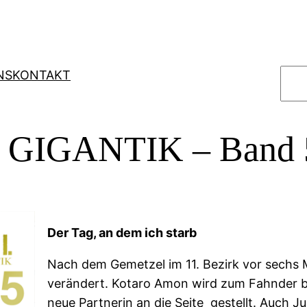
S
NS
KONTAKT
u
c
h
l GIGANTIK – Band 
e
n
Der Tag, an dem ich starb
Nach dem Gemetzel im 11. Bezirk vor sechs 
verändert. Kotaro Amon wird zum Fahnder 
neue Partnerin an die Seite gestellt. Auch J