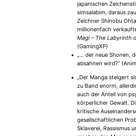
japanischen Zeichensti
simsalabim, daraus za
Zeichner Shinobu Ohta
millionenfach verkauft
Magi – The Labyrinth 
(GamingXP)
„… der neue Shonen, de
absahnen wird?“ (Ani
„Der Manga steigert s
zu Band enorm, allerdi
auch der Anteil von ps
körperlicher Gewalt. Di
kritische Auseinander
gesellschaftlichen Pro
Sklaverei, Rassismus 