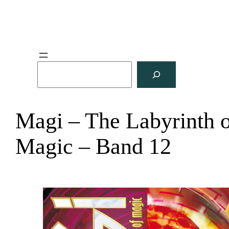
S
u
c
h
Magi – The Labyrinth 
e
n
Magic – Band 12