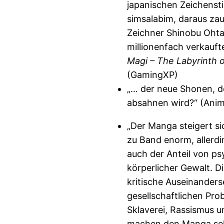
japanischen Zeichensti
simsalabim, daraus za
Zeichner Shinobu Ohta
millionenfach verkauft
Magi – The Labyrinth 
(GamingXP)
„… der neue Shonen, de
absahnen wird?“ (Ani
„Der Manga steigert s
zu Band enorm, allerdi
auch der Anteil von ps
körperlicher Gewalt. Di
kritische Auseinander
gesellschaftlichen Pro
Sklaverei, Rassismus 
machen den Manga seh