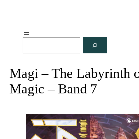
S
u
c
h
Magi – The Labyrinth 
e
n
Magic – Band 7