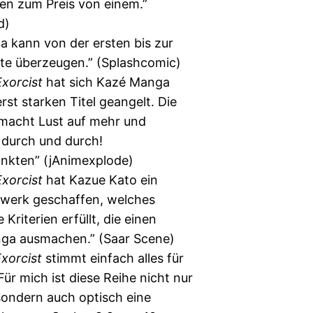
en zum Preis von einem.”
d)
 kann von der ersten bis zur
ite überzeugen.” (Splashcomic)
xorcist
hat sich Kazé Manga
rst starken Titel geangelt. Die
 macht Lust auf mehr und
 durch und durch!
unkten” (jAnimexplode)
Exorcist
hat Kazue Kato ein
erk geschaffen, welches
 Kriterien erfüllt, die einen
ga ausmachen.” (Saar Scene)
Exorcist
stimmt einfach alles für
Für mich ist diese Reihe nicht nur
 sondern auch optisch eine