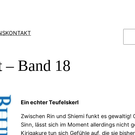
S
NS
KONTAKT
u
c
h
t – Band 18
e
n
Ein echter Teufelskerl
Zwischen Rin und Shiemi funkt es gewaltig!
Sinn, lässt sich im Moment allerdings nicht 
Kirigakure tun sich Gefühle auf, die sie bish