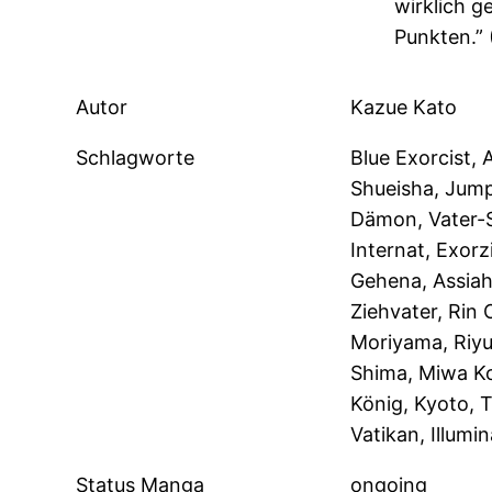
wirklich g
Punkten.”
Autor
Kazue Kato
Schlagworte
Blue Exorcist,
Shueisha, Jump
Dämon, Vater-S
Internat, Exorz
Gehena, Assiah
Ziehvater, Rin
Moriyama, Riyu
Shima, Miwa K
König, Kyoto, T
Vatikan, Illumin
Status Manga
ongoing