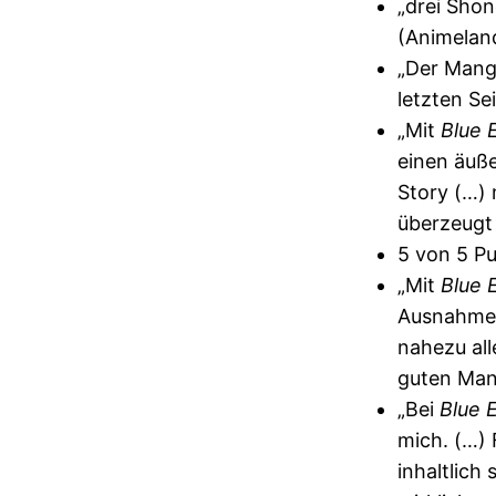
„drei Shon
(Animelan
„Der Manga
letzten Se
„Mit
Blue E
einen äuße
Story (…)
überzeugt
5 von 5 P
„Mit
Blue 
Ausnahmew
nahezu alle
guten Man
„Bei
Blue 
mich. (…) 
inhaltlich