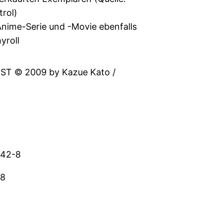
rol)
nime-Serie und -Movie ebenfalls
yroll
T © 2009 by Kazue Kato /
042-8
28