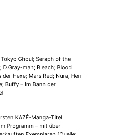
; Tokyo Ghoul; Seraph of the
8; D.Gray-man; Bleach; Blood
s der Hexe; Mars Red; Nura, Herr
e; Buffy – Im Bann der
el
 ersten KAZÉ-Manga-Titel
 im Programm – mit über
erkauften Exemplaren (Quelle: