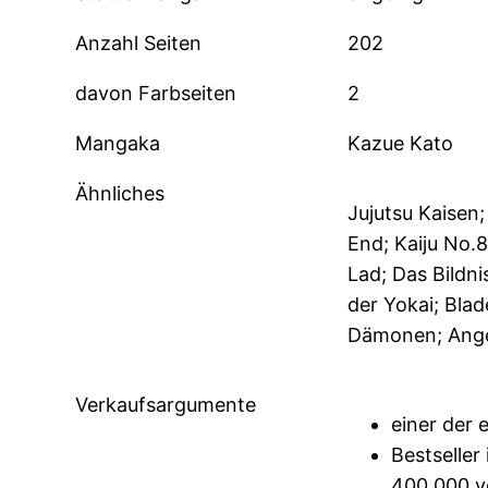
Anzahl Seiten
202
davon Farbseiten
2
Mangaka
Kazue Kato
Ähnliches
Jujutsu Kaisen
End; Kaiju No.
Lad; Das Bildni
der Yokai; Blad
Dämonen; Ang
Verkaufsargumente
einer der
Bestseller
400.000 v