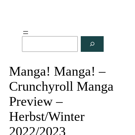
S
u
c
h
Manga! Manga! –
e
n
Crunchyroll Manga
Preview –
Herbst/Winter
2022/2023