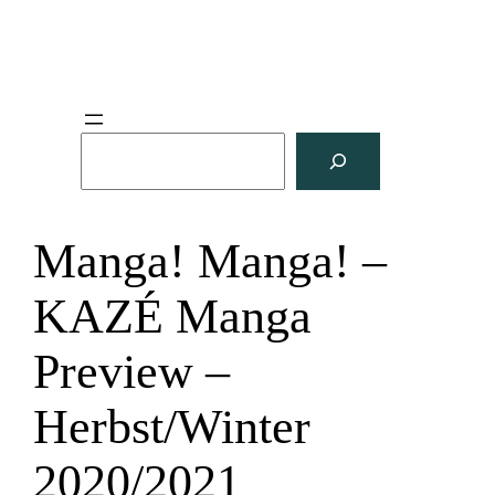
S
u
c
h
Manga! Manga! –
e
n
KAZÉ Manga
Preview –
Herbst/Winter
2020/2021