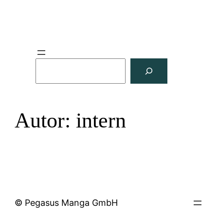
Zum
Inhalt
springen
S
u
c
h
Autor:
intern
e
n
© Pegasus Manga GmbH