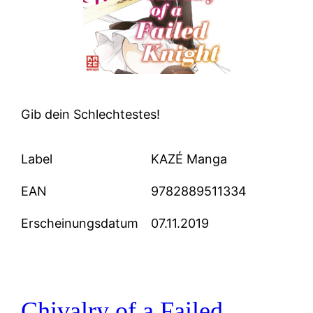
Gib dein Schlechtestes!
Label
KAZÉ Manga
EAN
9782889511334
Erscheinungsdatum
07.11.2019
Chivalry of a Failed