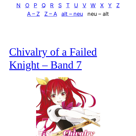
N
O
P
Q
R
S
T
U
V
W
X
Y
Z
A – Z
Z – A
alt – neu
neu – alt
Chivalry of a Failed
Knight – Band 7